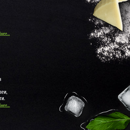
нее...
я
зеи,
ти.
нее...