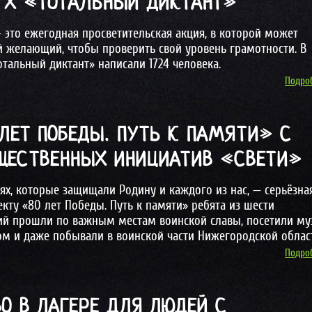
A Х «ТОТАЛЬНЫЙ ДИКТАНТ»
 это ежегодная просветительская акция, в которой может
й желающий, чтобы проверить свой уровень грамотности. В
тальный диктант» написали 1724 человека.
Подроб
 ЛЕТ ПОБЕДЫ. ПУТЬ К ПАМЯТИ» С
ЩЕСТВЕННЫХ ИНИЦИАТИВ «СВЕТИ»
ях, которые защищали Родину и каждого из нас, — серьёзна
екту «80 лет Победы. Путь к памяти» ребята из шести
й прошли по важным местам воинской славы, посетили му
ном и даже побывали в воинской части Нижегородской облас
Подроб
О В ЛАГЕРЕ ДЛЯ ЛЮДЕЙ С