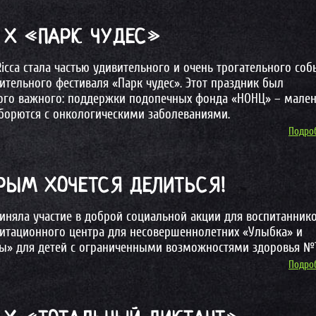
A X «ПАРК ЧУДЕС»
Ricca стала частью удивительного и очень трогательного соб
ительного фестиваля «Парк чудес». Этот праздник был
ого важного: поддержки подопечных фонда «НОНЦ» – мален
 борются с онкологическими заболеваниями.
Подроб
ОРЫМ ХОЧЕТСЯ ДЕЛИТЬСЯ!
риняла участие в доброй социальной акции для воспитанник
итационного центра для несовершеннолетних «Улыбка» и
» для детей с ограниченными возможностями здоровья №1
Подроб