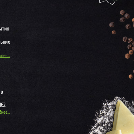
ытия
ьких
нее...
ов
62.
нее...