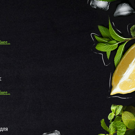
нее...
c
нее...
 для