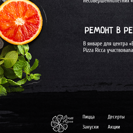
несовершеннолетних «
РЕМОНТ В Р
В январе для центра 
Pizza Ricca участвова
Пицца
Десерты
Закуски
Акции